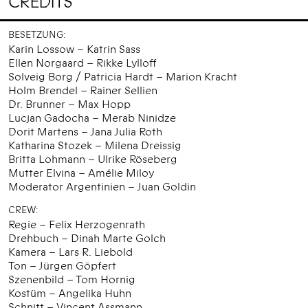
CREDITS
BESETZUNG:
Karin Lossow – Katrin Sass
Ellen Norgaard – Rikke Lylloff
Solveig Borg / Patricia Hardt – Marion Kracht
Holm Brendel – Rainer Sellien
Dr. Brunner – Max Hopp
Lucjan Gadocha – Merab Ninidze
Dorit Martens – Jana Julia Roth
Katharina Stozek – Milena Dreissig
Britta Lohmann – Ulrike Röseberg
Mutter Elvina – Amélie Miloy
Moderator Argentinien – Juan Goldin
CREW:
Regie – Felix Herzogenrath
Drehbuch – Dinah Marte Golch
Kamera – Lars R. Liebold
Ton – Jürgen Göpfert
Szenenbild – Tom Hornig
Kostüm – Angelika Huhn
Schnitt – Vincent Assmann