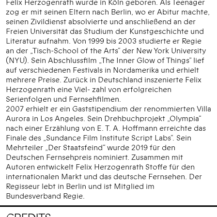
Felix Herzogenrath wurde in Köln geboren. Als Teenager
zog er mit seinen Eltern nach Berlin, wo er Abitur machte,
seinen Zivildienst absolvierte und anschließend an der
Freien Universität das Studium der Kunstgeschichte und
Literatur aufnahm. Von 1999 bis 2003 studierte er Regie
an der „Tisch-School of the Arts“ der New York University
(NYU). Sein Abschlussfilm „The Inner Glow of Things” lief
auf verschiedenen Festivals in Nordamerika und erhielt
mehrere Preise. Zurück in Deutschland inszenierte Felix
Herzogenrath eine Viel- zahl von erfolgreichen
Serienfolgen und Fernsehfilmen.
2007 erhielt er ein Gaststipendium der renommierten Villa
Aurora in Los Angeles. Sein Drehbuchprojekt „Olympia“
nach einer Erzählung von E. T. A. Hoffmann erreichte das
Finale des „Sundance Film Institute Script Labs“. Sein
Mehrteiler „Der Staatsfeind“ wurde 2019 für den
Deutschen Fernsehpreis nominiert. Zusammen mit
Autoren entwickelt Felix Herzogenrath Stoffe für den
internationalen Markt und das deutsche Fernsehen. Der
Regisseur lebt in Berlin und ist Mitglied im
Bundesverband Regie.