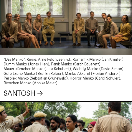
"Das Manko", Regie: Arne Feldhusen: v.l.: Romantik Manko (Jan Krauter),
Dumm Manko (Jonas Hien), Panik Manko (Sarah Bauerett),
Mauerblümchen Manko (Julia Schubert), Wichtig Manko (David Simon),
Gute Laune Manko (Bastian Reiber), Manko Akkurat (Florian Anderer),
Perplex Manko (Sebastian Grünewald), Horror Manko (Carol Schuler),
Bienchen Manko (Annika Meier)
SANTOSH