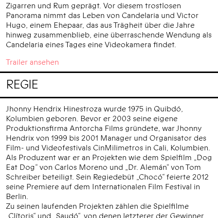
Zigarren und Rum geprägt. Vor diesem trostlosen
Panorama nimmt das Leben von Candelaria und Victor
Hugo, einem Ehepaar, das aus Trägheit über die Jahre
hinweg zusammenblieb, eine überraschende Wendung als
Candelaria eines Tages eine Videokamera findet.
Trailer ansehen
REGIE
Jhonny Hendrix Hinestroza wurde 1975 in Quibdó,
Kolumbien geboren. Bevor er 2003 seine eigene
Produktionsfirma Antorcha Films gründete, war Jhonny
Hendrix von 1999 bis 2001 Manager und Organisator des
Film- und Videofestivals CinMilimetros in Cali, Kolumbien.
Als Produzent war er an Projekten wie dem Spielfilm „Dog
Eat Dog“ von Carlos Moreno und „Dr. Alemán“ von Tom
Schreiber beteiligt. Sein Regiedebüt „Chocó“ feierte 2012
seine Premiere auf dem Internationalen Film Festival in
Berlin.
Zu seinen laufenden Projekten zählen die Spielfilme
„Clítoris“ und „Saudó“, von denen letzterer der Gewinner